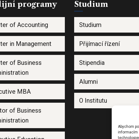
dijní programy
Studium
ter of Accounting
Studium
ter in Management
Přijímací řízení
ter of Business
Stipendia
nistration
Alumni
cutive MBA
O Institutu
tor of Business
nistration
Abychom posk
informacím o
technologie