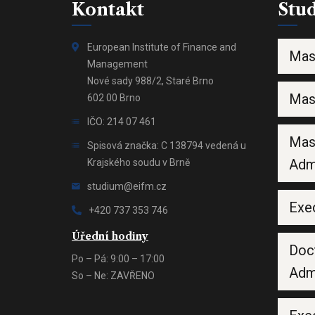
Kontakt
Stu
European Institute of Finance and
Mas
Management
Nové sady 988/2, Staré Brno
Mas
602 00 Brno
IČO: 214 07 461
Mas
Spisová značka: C 138794 vedená u
Admi
Krajského soudu v Brně
studium@eifm.cz
Exe
+420 737 353 746
Úřední hodiny
Doc
Po – Pá: 9:00 – 17:00
Admi
So – Ne: ZAVŘENO