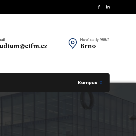
ail:
Nové sady 988/2
tudium@eifm.cz
Brno
Kampus