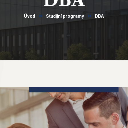
DBA
Úvod
Studijní programy
DBA