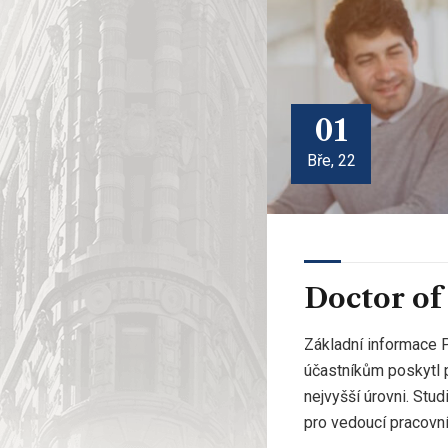
01
Bře, 22
Doctor of
Základní informace P
účastníkům poskytl př
nejvyšší úrovni. Stu
pro vedoucí pracovník