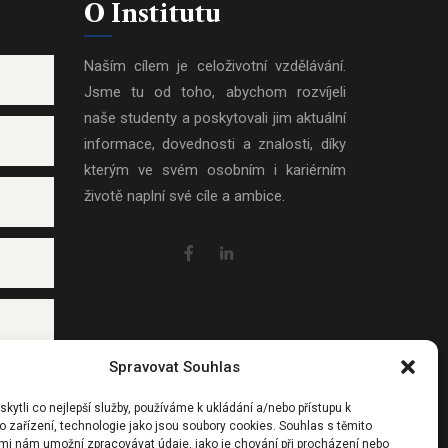
O Institutu
Naším cílem je celoživotní vzdělávání.
Jsme tu od toho, abychom rozvíjeli
naše studenty a poskytovali jim aktuální
informace, dovednosti a znalosti, díky
kterým ve svém osobním i kariérním
životě naplní své cíle a ambice.
Spravovat Souhlas
ytli co nejlepší služby, používáme k ukládání a/nebo přístupu k
 zařízení, technologie jako jsou soubory cookies. Souhlas s těmito
mi nám umožní zpracovávat údaje, jako je chování při procházení nebo